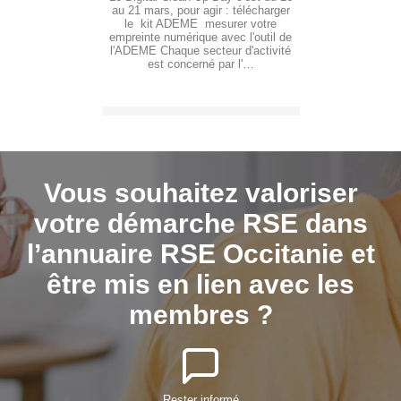
au 21 mars, pour agir : télécharger
le kit ADEME mesurer votre
empreinte numérique avec l'outil de
l'ADEME Chaque secteur d'activité
est concerné par l'…
Vous souhaitez valoriser
votre démarche RSE dans
l’annuaire RSE Occitanie et
être mis en lien avec les
membres ?
Rester informé