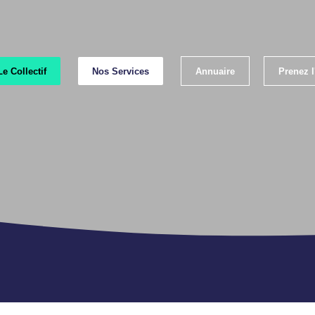
Le Collectif
Nos Services
Annuaire
Prenez 
Emp
Les lab
Les bonnes p