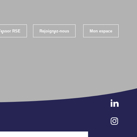
l'essor RSE
Rejoignez-nous
Mon espace
loi
Les évènements RSE Occitanie
els RSE
Qui sommes-nous ?
ratiques RSE
S'inscrire