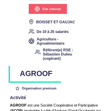
Site internet
BOISSET ET GAUJAC
De 10 à 25 salariés
Agriculture -
Agroalimentaire
Référent(e) RSE
Sébastien Dulieu
(cogérant)
AGROOF
Organisation premium
Activité
AGROOF
est une Société Coopérative et Participative
(
SCOP
) implantée à côté d'Anduze (Gard-Occitanie) qui