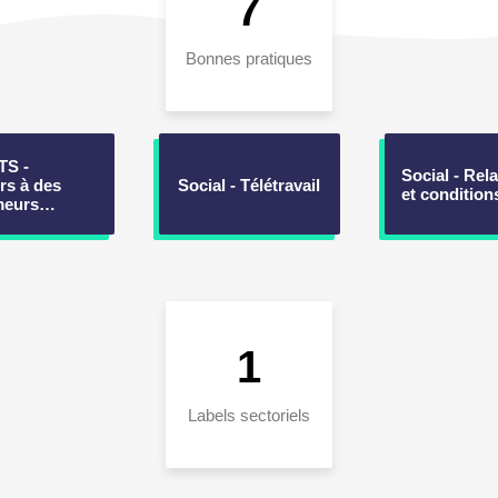
7
Bonnes pratiques
S -
Social - Rel
rs à des
Social - Télétravail
et conditio
meurs…
1
Labels sectoriels