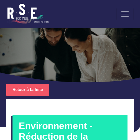
Aller
au
contenu
principal
Retour à la liste
Environnement -
Réduction de la